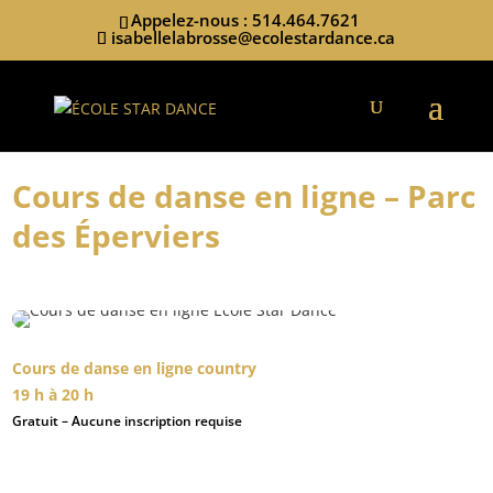
Appelez-nous : 514.464.7621
isabellelabrosse@ecolestardance.ca
Cours de danse en ligne – Parc
des Éperviers
Cours de danse en ligne country
19 h à 20 h
Gratuit – Aucune inscription requise