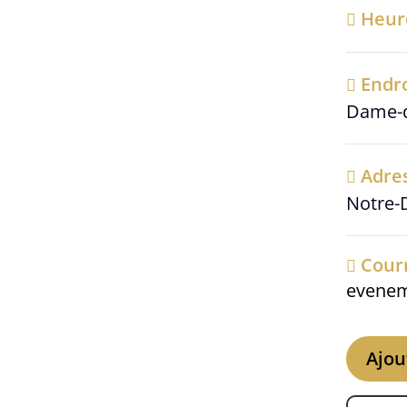
Heu
Endr
Dame-de
Adre
Notre-D
Courr
evenem
Ajou