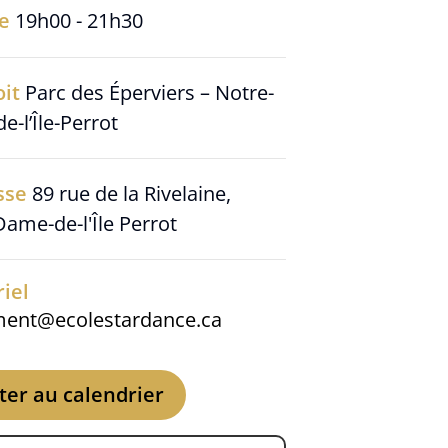
re
19h00 - 21h30
oit
Parc des Éperviers – Notre-
-l’Île-Perrot
sse
89 rue de la Rivelaine,
ame-de-l'Île Perrot
iel
ent@ecolestardance.ca
ter au calendrier