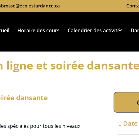
labrosse@ecolestardance.ca
Conta
ueil
Horaire des cours
Calendrier des activités
Da
 ligne et soirée dansant
oirée dansante
Dat
es spéciales pour tous les niveaux