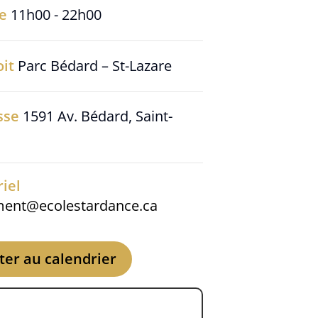
re
11h00 - 22h00
oit
Parc Bédard – St-Lazare
sse
1591 Av. Bédard, Saint-
iel
ent@ecolestardance.ca
ter au calendrier