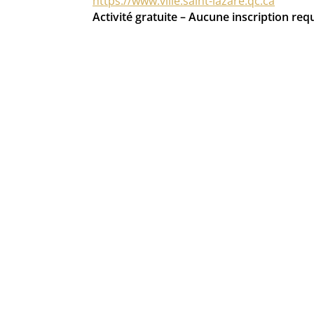
https://www.ville.saint-lazare.qc.ca
Activité gratuite – Aucune inscription req