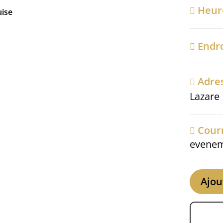
Heu
uise
Endr
Adre
Lazare
Courr
evenem
Ajou