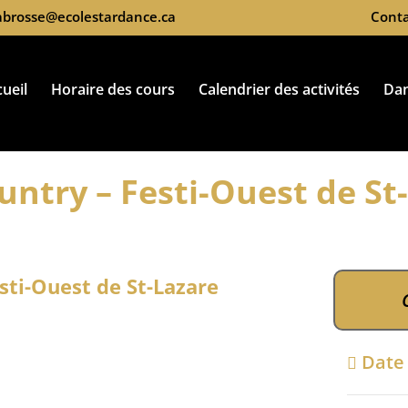
labrosse@ecolestardance.ca
Conta
ueil
Horaire des cours
Calendrier des activités
Da
untry – Festi-Ouest de St
sti-Ouest de St-Lazare
Dat