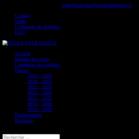
Appelez-nous : 514.464.7621
isabellelabrosse@ecolestardance.ca
Contact
Salles
L’étiquette du plancher
FAQ
Accueil
Horaire des cours
Calendrier des activités
Danses
2025 – 2026
2024 – 2025
2023 – 2024
2022 – 2023
2021 – 2022
2019 – 2020
2018 – 2019
Événementiel
Boutique
Sélectionner une page