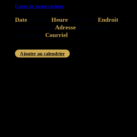
Cours de danse en ligne
Date
Heure
Endroit
2026-05-13
19h00 - 21h00
Adresse
Howdy Bar Country
9 rue Principale,
Courriel
Coteau-du-Lac
evenement@ecolestardance.ca
Ajouter au calendrier
Agenda Google
Calendrier Apple
Outlook Live
Outlook 360